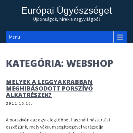
Skip
Európai Ügyészséget
to
content
Újdonságok, hírek a nagyvilágból
Menu
KATEGÓRIA:
WEBSHOP
MELYEK A LEGGYAKRABBAN
MEGHIBÁSODOTT PORSZÍVÓ
ALKATRÉSZEK?
2022.10.10.
A porszívónk az egyik legtöbbet használt háztartási
eszközünk, mely vákuum segítségével varázsolja