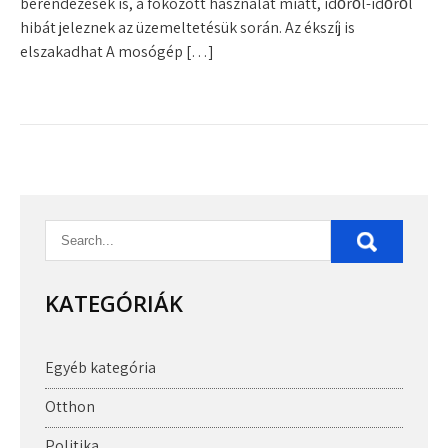
berendezések is, a fokozott használat miatt, időről-időről
hibát jeleznek az üzemeltetésük során. Az ékszíj is
elszakadhat A mosógép […]
KATEGÓRIÁK
Egyéb kategória
Otthon
Politika