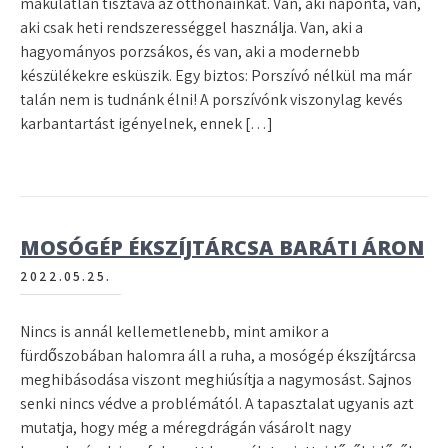
makulátlan tisztává az otthonainkat. Van, aki naponta, van,
aki csak heti rendszerességgel használja. Van, aki a
hagyományos porzsákos, és van, aki a modernebb
készülékekre esküszik. Egy biztos: Porszívó nélkül ma már
talán nem is tudnánk élni! A porszívónk viszonylag kevés
karbantartást igényelnek, ennek […]
MOSÓGÉP ÉKSZÍJTÁRCSA BARÁTI ÁRON
2022.05.25.
Nincs is annál kellemetlenebb, mint amikor a
fürdőszobában halomra áll a ruha, a mosógép ékszíjtárcsa
meghibásodása viszont meghiúsítja a nagymosást. Sajnos
senki nincs védve a problémától. A tapasztalat ugyanis azt
mutatja, hogy még a méregdrágán vásárolt nagy