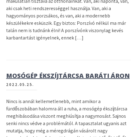
makulátlan tisztává az otthonainkat. Van, aki naponta, van,
aki csak heti rendszerességgel használja. Van, aki a
hagyományos porzsákos, és van, aki a modernebb
készülékekre esküszik. Egy biztos: Porszívó nélkül ma már
talán nem is tudnánk élni! A porszívónk viszonylag kevés
karbantartást igényelnek, ennek […]
MOSÓGÉP ÉKSZÍJTÁRCSA BARÁTI ÁRON
2022.05.25.
Nincs is annál kellemetlenebb, mint amikor a
fürdőszobában halomra áll a ruha, a mosógép ékszíjtárcsa
meghibásodása viszont meghiúsítja a nagymosást. Sajnos
senki nincs védve a problémától. A tapasztalat ugyanis azt
mutatja, hogy még a méregdrágán vásárolt nagy