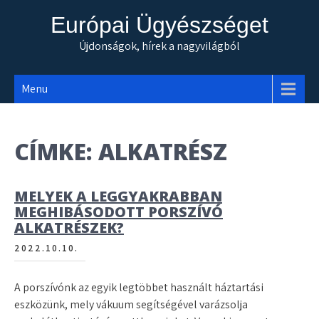
Skip
Európai Ügyészséget
to
content
Újdonságok, hírek a nagyvilágból
Menu
CÍMKE:
ALKATRÉSZ
MELYEK A LEGGYAKRABBAN
MEGHIBÁSODOTT PORSZÍVÓ
ALKATRÉSZEK?
2022.10.10.
A porszívónk az egyik legtöbbet használt háztartási
eszközünk, mely vákuum segítségével varázsolja