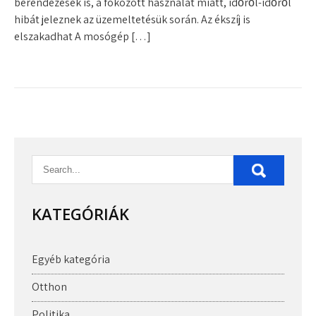
berendezések is, a fokozott használat miatt, időről-időről
hibát jeleznek az üzemeltetésük során. Az ékszíj is
elszakadhat A mosógép […]
KATEGÓRIÁK
Egyéb kategória
Otthon
Politika