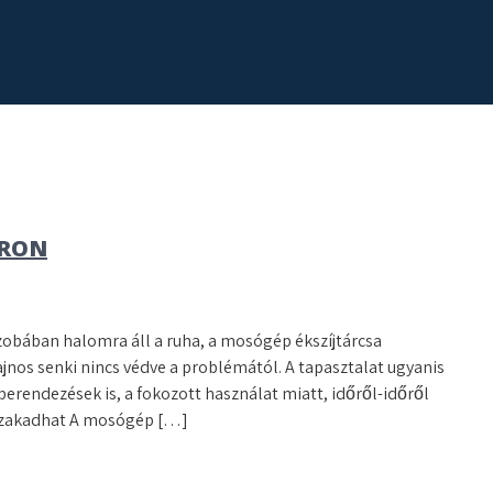
ÁRON
zobában halomra áll a ruha, a mosógép ékszíjtárcsa
nos senki nincs védve a problémától. A tapasztalat ugyanis
erendezések is, a fokozott használat miatt, időről-időről
elszakadhat A mosógép […]