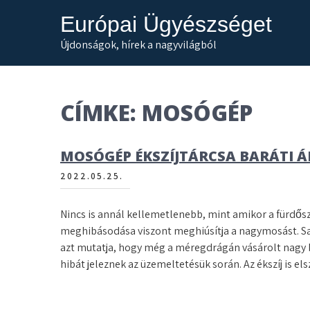
Skip
Európai Ügyészséget
to
content
Újdonságok, hírek a nagyvilágból
CÍMKE:
MOSÓGÉP
MOSÓGÉP ÉKSZÍJTÁRCSA BARÁTI 
2022.05.25.
Nincs is annál kellemetlenebb, mint amikor a fürdős
meghibásodása viszont meghiúsítja a nagymosást. Saj
azt mutatja, hogy még a méregdrágán vásárolt nagy b
hibát jeleznek az üzemeltetésük során. Az ékszíj is 