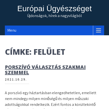
Skip
Európai Ügyészséget
to
content
Újdonságok, hírek a nagyvilágból
Menu
CÍMKE:
FELÜLET
PORSZÍVÓ VÁLASZTÁS SZAKMAI
SZEMMEL
2021.10.29.
A porszívó egy háztartásban elengedhetetlen, emellett
nem mindegy milyen minőségű és milyen műszaki
adottságokkal rendelkezik. Ezért fontos a körültekintő